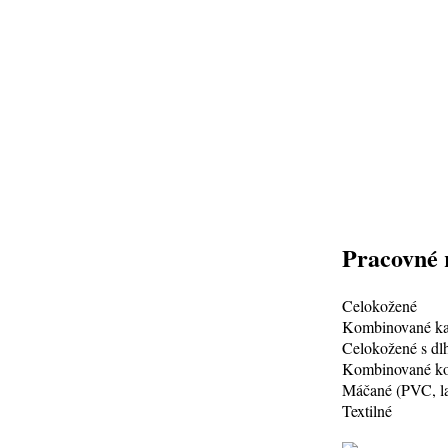
Pracovné 
Celokožené
Kombinované kaž
Celokožené s dl
Kombinované kož
Máčané (PVC, lat
Textilné