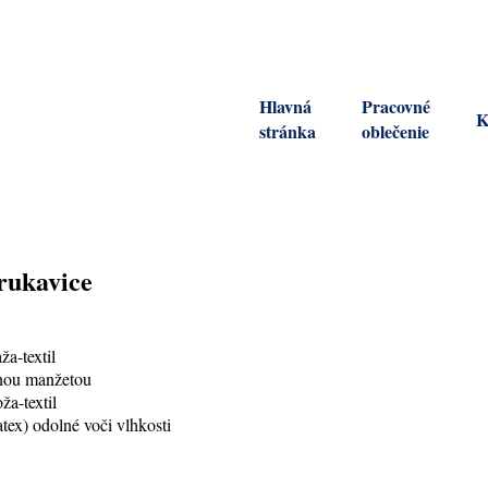
Hlavná
Pracovné
K
stránka
oblečenie
rukavice
a-textil
hou manžetou
a-textil
ex) odolné voči vlhkosti